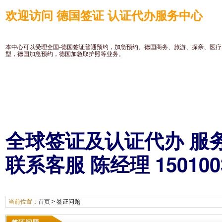
欢迎访问 德国签证 认证代办服务中心
本中心可以受理全国-德国签证普通预约，加急预约、德国商务、旅游、探亲、医
型，德国加急预约，德国加急取护照等业务。
全球签证及认
联系客服 陈经理 15010
当前位置：
首页
>
签证问题