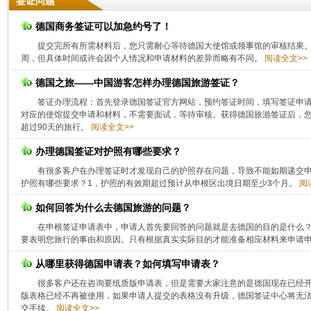
签证问题
德国商务签证可以加急约号了！
提交完所有所需材料后，您只需耐心等待德国大使馆或领事馆的审核结果。
周，但具体时间或许会因个人情况和申请材料的差异而略有不同。
阅读全文>>
德国之旅——中国游客怎样办理德国旅游签证？
签证办理流程：首先登录德国签证官方网站，预约签证时间，填写签证申
对应的使馆提交申请和材料，不需要面试，等待审核。获得德国旅游签证后，您
超过90天的旅行。
阅读全文>>
办理德国签证对护照有哪些要求？
有很多客户在办理签证时才发现自己的护照存在问题，导致不能如期递交
护照有哪些要求？1，护照的有效期超过预计从申根区出境日期至少3个月。
阅
如何回答为什么去德国旅游的问题？
在申根签证申请表中，申请人首先要回答的问题就是去德国的目的是什么？
要表明您旅行的事由和原因。只有根据真实实际目的才能准备相应材料来申请
从哪里获得德国申请表？如何填写申请表？
很多客户还在咨询要纸质版申请表，但是需要大家注意的是德国现在已经
版表格已经不再被使用，如果申请人提交的表格没有升级，德国签证中心将无
交手续。
阅读全文>>