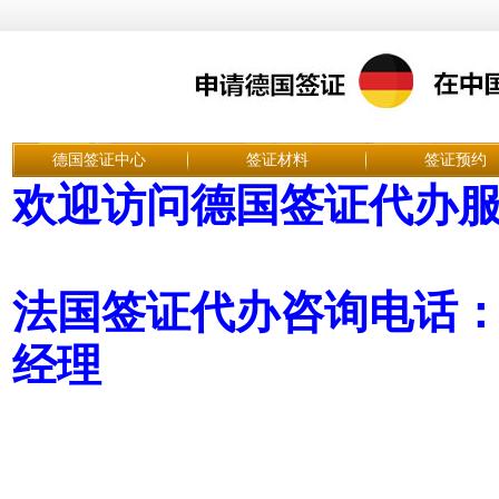
德国签证中心
签证材料
签证预约
欢迎访问德国签证代办
法国签证代办咨询电话： 1
经理