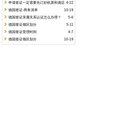
工作地点？还是上学的城市？）
申请签证一定需要先订好机票和酒店
4-22
吗？如果拒签了，那机票、酒店损失怎么
德国签证-商务清单
10-19
办？
德国签证亲属关系认证怎么办理？
5-6
德国签证领区划分
5-11
德国签证受理时间
4-7
德国签证领区划分
10-19