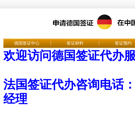
德国签证中心
签证材料
签证预约
欢迎访问德国签证代办
法国签证代办咨询电话： 1
经理