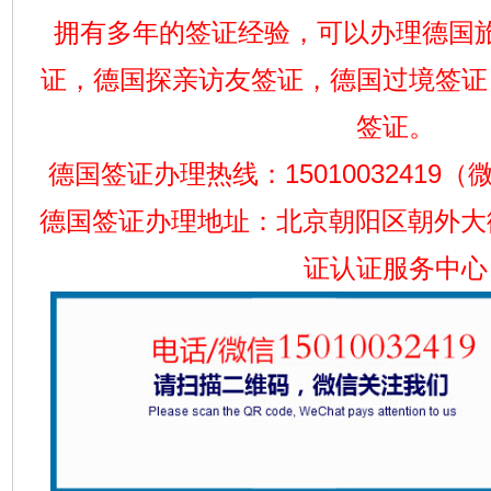
拥有多年的签证经验，可以办理德国
证，德国探亲访友签证，德国过境签证
签证。
德国签证办理热线：15010032419（
德国签证办理地址：北京朝阳区朝外大
证认证服务中心