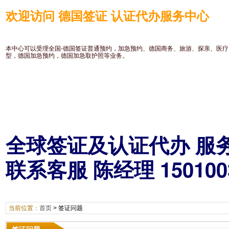
欢迎访问 德国签证 认证代办服务中心
本中心可以受理全国-德国签证普通预约，加急预约、德国商务、旅游、探亲、医
型，德国加急预约，德国加急取护照等业务。
全球签证及认
联系客服 陈经理 15010
当前位置：
首页
>
签证问题