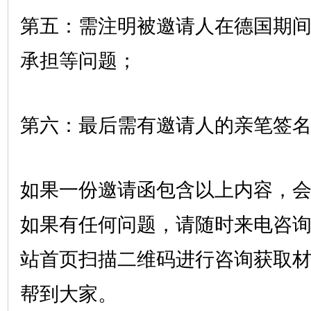
第五：需注明被邀请人在德国期
承担等问题；
第六：最后需有邀请人的亲笔签
如果一份邀请函包含以上内容，
如果有任何问题，请随时来电咨
站首页扫描二维码进行咨询获取
帮到大家。