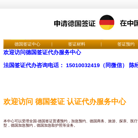
德国签证中心
签证材料
签证预约
欢迎访问德国签证代办服务中心
法国签证代办咨询电话： 15010032419（同微信） 陈
欢迎访问 德国签证 认证代办服务中心
本中心可以受理全国-德国签证普通预约，加急预约、德国商务、旅游、探亲、医
型，德国加急预约，德国加急取护照等业务。