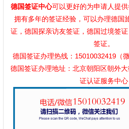
德国签证中心
可以更好的为申请人提供
拥有多年的签证经验，可以办理德国
证，德国探亲访友签证，德国过境签证
签证。
德国签证办理热线：15010032419（
德国签证办理地址：北京朝阳区朝外大
证认证服务中心