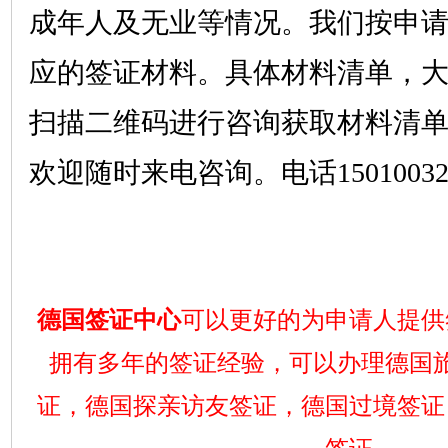
成年人及无业等情况。我们按申
应的签证材料。具体材料清单，
扫描二维码进行咨询获取材料清
欢迎随时来电咨询。电话
1501003
德国签证中心
可以更好的为申请人提供
拥有多年的签证经验，可以办理德国
证，德国探亲访友签证，德国过境签证