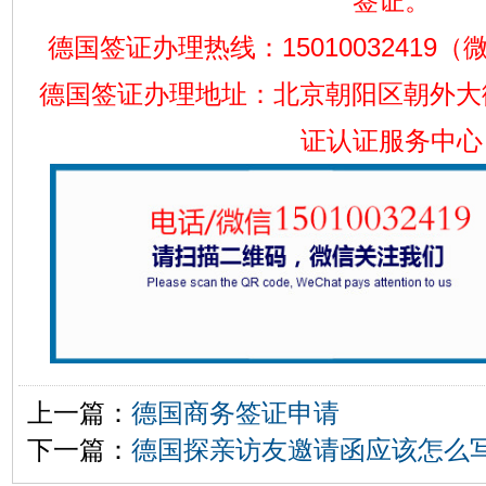
签证。
德国签证办理热线：15010032419（
德国签证办理地址：北京朝阳区朝外大
证认证服务中心
上一篇：
德国商务签证申请
下一篇：
德国探亲访友邀请函应该怎么